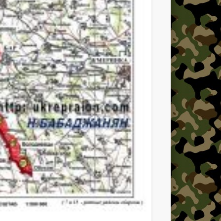
УРа
спедициях