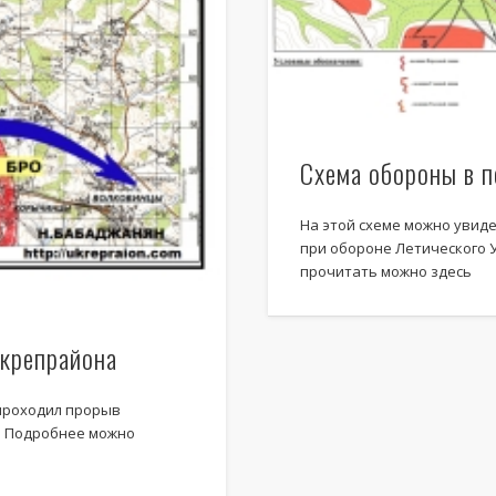
Recent Comments
Летичевский укрепрайон на велосипеде часть 3 | Укреп Район
к
Л
Летичевский укрепрайон на велосипеде часть 2 | Укреп Район
к
Л
Схема обороны в п
SHAH
к
Прорыв Летичевского укрепрайона
Николай Бабаджанян
к
Осенние краски ЛеУРа
На этой схеме можно увид
при обороне Летического 
alex welt
к
Осенние краски ЛеУРа
прочитать можно здесь
Archives
Укрепрайона
Август 2025
 проходил прорыв
а Подробнее можно
Август 2020
Август 2015