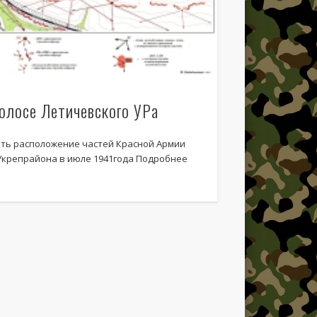
етичевский укрепрайон на велосипеде часть 2
етичевский укрепрайон на велосипеде часть 1
олосе Летичевского УРа
еть расположение частей Красной Армии
Укрепрайона в июле 1941года Подробнее