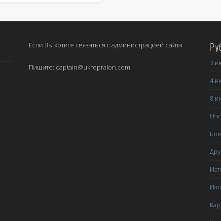
Март 2014
Февраль 2014
Если Вы хотите связаться с администрацией сайта
Ру
Январь 2014
3 и
Декабрь 2013
Пишите: captain@ukrepraion.com
4 и
Ноябрь 2013
8 и
Октябрь 2013
Unc
Сентябрь 2013
Бое
Июнь 2013
Дру
Май 2013
Ист
Апрель 2013
Июл
Categories
Кар