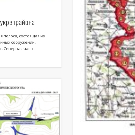
 укрепрайона
Карты и схемы Ле
 полоса, состоящая из
нных сооружений,
г. Северная часть
Отчеты о поездках и эк