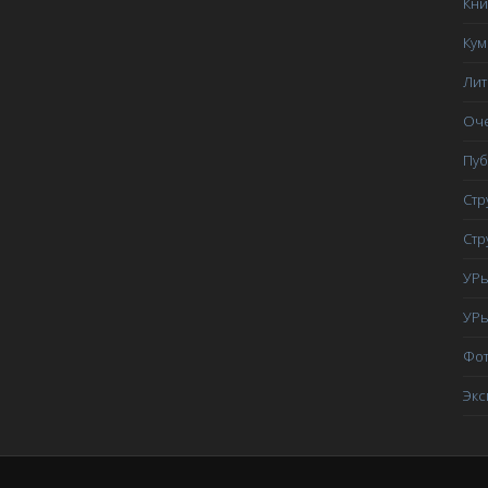
Кни
3 июля 1941 года
Ку
4 июля 1941 года
Лит
8 июля 1941 года
Оче
Uncategorized
Пуб
Боевые документы
Стр
Другие оборонительные линии
Стр
История ЛеУра
УРы
Июль 1941
УРы
Карты и схемы
Фот
Книга о ЛеУРе
Экс
Кумбары
Литература по ЛеУРу
Очерки о Виннице