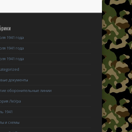
брики
юля 1941 года
юля 1941 года
юля 1941 года
ategorized
вые документы
гие оборонительные линии
ория ЛеУра
ь 1941
ты и схемы