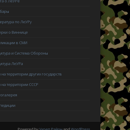
га о ЛеУРе
мбары
ература по ЛеУРу
рки о Виннице
ликации в СМИ
уктура и Система Обороны
уктура ЛеУРа
 на территории других государств
 на территории СССР
огалерея
педиции
Powered by
Укреп Район
and
WordPress