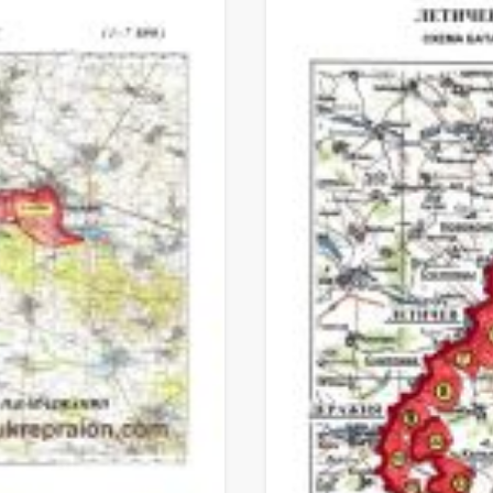
История возведения ЛеУРа, его форти
Боевые действия в июле 