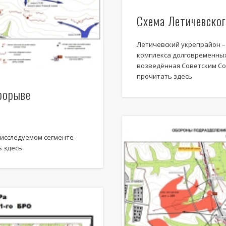
Схема Летичевског
Очерки по истории Ви
Летичевский укрепрайон –
комплекса долговременны
возведённая Советским Сою
Популярные записи
прочитать здесь
Поиск
рорыве
Recent Posts
 исследуемом сегменте
 здесь
Hello world!
Батальонный район обороны № 21
Батальонный район обороны № 20
Батальонный район обороны № 19
Батальонный район обороны № 18