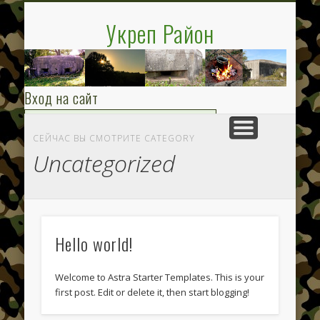
ОЧЕРКИ О ВИННИЦЕ И ВИННИЧИНЕ
ФОРУМ ВРЕМЕННО НЕ ДОСТУПЕН
СТРУКТУРА ЛЕУРА
ЛЕТИЧЕВСКИЙ УР
КАРТЫ И СХЕМЫ
КНИГА О ЛЕУРЕ
ЭКСПЕДИЦИИ
ДРУГИЕ УРЫ
ИЮЛЬ 1941
ИСТОРИЯ
ГЛАВНАЯ
HOME
Укреп Район
Вход на сайт
СЕЙЧАС ВЫ СМОТРИТЕ CATEGORY
Uncategorized
Запомнить меня
|
Напомнить пароль
Выход
Выйти
Hello world!
Админ
Welcome to Astra Starter Templates. This is your
first post. Edit or delete it, then start blogging!