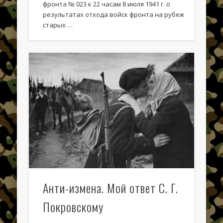
Батальонный район обороны № 18
фронта № 023 к 22 часам 8 июля 1941 г. о
результатах отхода войск фронта на рубеж
Recent Comments
старых …
Летичевский укрепрайон на велосипеде часть 3 | Укреп
Район
к
Летичевский укрепрайон на велосипеде часть 2
Летичевский укрепрайон на велосипеде часть 2 | Укреп
Район
к
Летичевский укрепрайон на велосипеде часть 1
SHAH
к
Прорыв Летичевского укрепрайона
Николай Бабаджанян
к
Осенние краски ЛеУРа
alex welt
к
Осенние краски ЛеУРа
Archives
Анти-измена. Мой ответ С. Г.
Покровскому
Август 2025