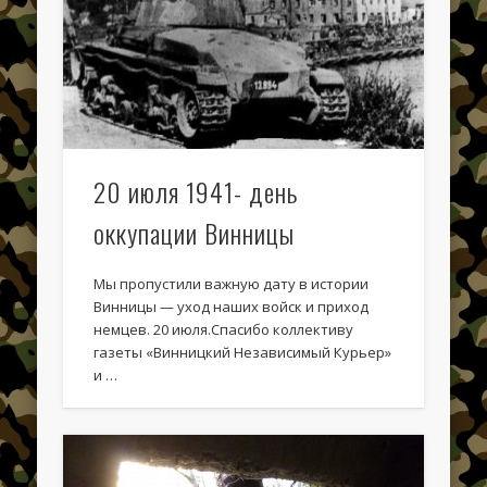
Categories
3 июля 1941 года
4 июля 1941 года
8 июля 1941 года
20 июля 1941- день
Uncategorized
оккупации Винницы
Боевые документы
Другие оборонительные линии
Мы пропустили важную дату в истории
История ЛеУра
Винницы — уход наших войск и приход
немцев. 20 июля.Спасибо коллективу
Июль 1941
газеты «Винницкий Независимый Курьер»
и …
Карты и схемы
Книга о ЛеУРе
Кумбары