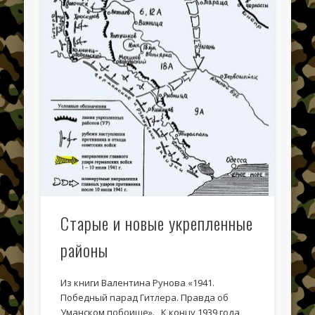
Карты и схемы ЛеУРа
Старые и новые укрепленные
Отчеты о поездках и экспедициях
районы
Из книги Валентина Рунова «1941.
Победный парад Гитлера. Правда об
Уманском побоище». К концу 1939 года