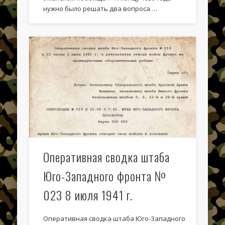
нужно было решать два вопроса …
Очерки по истории Винничины
Популярные записи
Поиск
Поиск
Recent Posts
Оперативная сводка штаба
Hello world!
Юго-Западного фронта №
Батальонный район обороны № 21
023 8 июля 1941 г.
Батальонный район обороны № 20
Батальонный район обороны № 19
Оперативная сводка штаба Юго-Западного