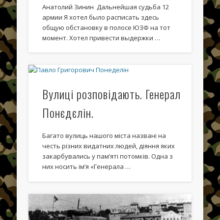
Август 2020
Анатолий Зинин Дальнейшая судьба 12
армии Я хотел было расписать здесь
Август 2015
общую обстановку в полосе ЮЗФ на тот
момент. Хотел привести выдержки …
Март 2014
Февраль 2014
Январь 2014
Вулиці розповідають. Генерал
Декабрь 2013
Понєдєлін.
Ноябрь 2013
Октябрь 2013
Багато вулиць нашого міста названі на
честь різних видатних людей, діяння яких
Сентябрь 2013
закарбувались у пам’яті потомків. Одна з
Июнь 2013
них носить ім’я «Генерала …
Май 2013
Апрель 2013