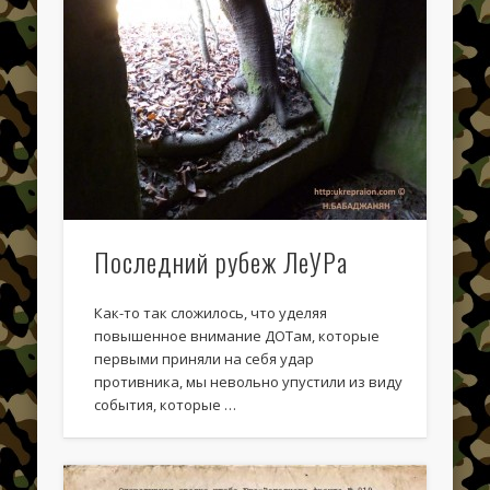
Литература по ЛеУРу
Очерки о Виннице
Публикации в СМИ
Структура и Система Обороны
Структура ЛеУРа
УРы на территории других государств
УРы на территории СССР
Последний рубеж ЛеУРа
Фотогалерея
Как-то так сложилось, что уделяя
Экспедиции
повышенное внимание ДОТам, которые
первыми приняли на себя удар
противника, мы невольно упустили из виду
события, которые …