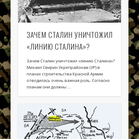
История возведения ЛеУРа, его
ЗАЧЕМ СТАЛИН УНИЧТОЖИЛ
фортификационные особенности
«ЛИНИЮ СТАЛИНА»?
Зачем Сталин уничтожил «линию Сталина»?
Михаил Свирин Укрепрайонам (УР) в
планах строительства Красной Армии
отводилась очень важная роль. Согласно
планам они должны …
Боевые действия в июле 1941 года