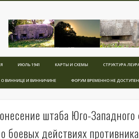
Вход на сайт
Я
ИЮЛЬ 1941
КАРТЫ И СХЕМЫ
СТРУКТУРА ЛЕУР
Запомнить меня
 О ВИННИЦЕ И ВИННИЧИНЕ
ФОРУМ ВРЕМЕННО НЕ ДОСТУПЕН
|
Напомнить пароль
Выход
Выйти
онесение штаба Юго-Западного 
Админ
. о боевых действиях противника