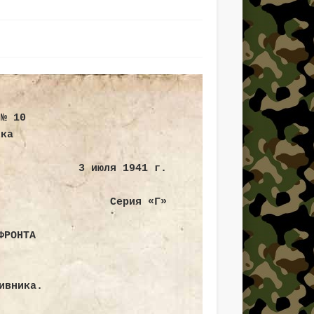
фикационные особенности
 № 10
ика
3 июля 1941 г.
Серия «Г»
1941 года
ФРОНТА
ивника.