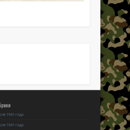
етичевский укрепрайон на велосипеде часть 2
етичевский укрепрайон на велосипеде часть 1
брики
юля 1941 года
юля 1941 года