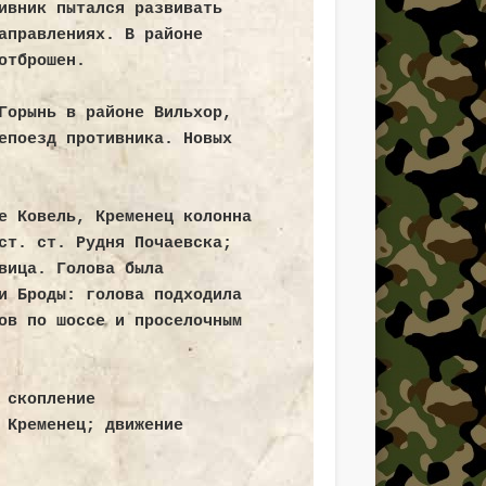
ивник пытался развивать
аправлениях. В районе
отброшен.
УРа
Горынь в районе Вильхор,
епоезд противника. Новых
е Ковель, Кременец колонна
ст. ст. Рудня Почаевска;
вица. Голова была
и Броды: голова подходила
ов по шоссе и проселочным
спедициях
 скопление
 Кременец; движение