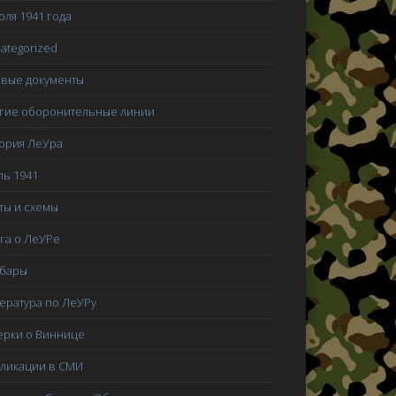
юля 1941 года
ategorized
вые документы
гие оборонительные линии
ория ЛеУра
ь 1941
ты и схемы
га о ЛеУРе
мбары
ература по ЛеУРу
рки о Виннице
ликации в СМИ