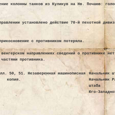
ение колонны танков из Куликув на Нв. Почаюв: голо
Очерки по истории Ви
правлении установлено действие 70-й пехотной дивиз
Популярные записи
прикосновение с противником потеряла.
Поиск
 венгерском направлениях сведений о противнике нет
Recent Posts
 частями противника.
 лл. 50, 51. Незаверенная машинописная
Начальник ш
Hello world!
копия.
Начальник Р
Батальонный район обороны № 21
штаба
Юго-Западно
Батальонный район обороны № 20
Батальонный район обороны № 19
Батальонный район обороны № 18