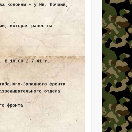
ва колонны – у Нв. Почаюв,
нничины
ии, которая ранее на
Поиск
. В 18.00 2.7.41 г.
таба Юго-Западного фронта
азведывательного отдела
го фронта