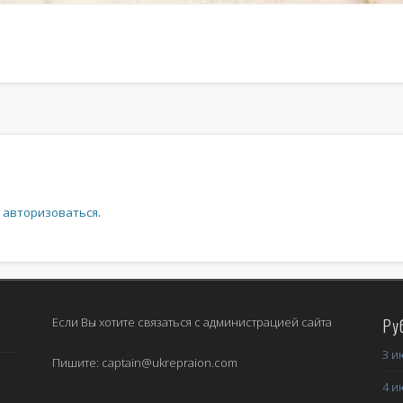
Recent Comments
Летичевский укрепрайон на велосипеде часть 3 | Укреп Район
к
Л
Летичевский укрепрайон на велосипеде часть 2 | Укреп Район
к
Л
SHAH
к
Прорыв Летичевского укрепрайона
Николай Бабаджанян
к
Осенние краски ЛеУРа
о
авторизоваться
.
alex welt
к
Осенние краски ЛеУРа
Archives
Если Вы хотите связаться с администрацией сайта
Ру
Август 2025
3 и
Август 2020
Пишите: captain@ukrepraion.com
4 и
Август 2015