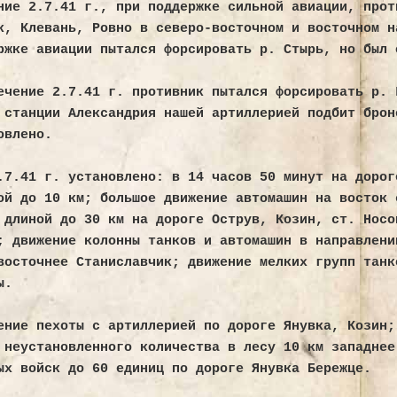
ние 2.7.41 г., при поддержке сильной авиации, прот
к, Клевань, Ровно в северо-восточном и восточном н
ржке авиации пытался форсировать р. Стырь, но был 
Карты и схемы Ле
ечение 2.7.41 г. противник пытался форсировать р. 
 станции Александрия нашей артиллерией подбит брон
овлено.
.7.41 г. установлено: в 14 часов 50 минут на дорог
ой до 10 км; большое движение автомашин на восток 
 длиной до 30 км на дороге Острув, Козин, ст. Носо
; движение колонны танков и автомашин в направлени
восточнее Станиславчик; движение мелких групп танк
Отчеты о поездках и эк
ы.
ение пехоты с артиллерией по дороге Янувка, Козин;
 неустановленного количества в лесу 10 км западнее
ых войск до 60 единиц по дороге Янувка Бережце.