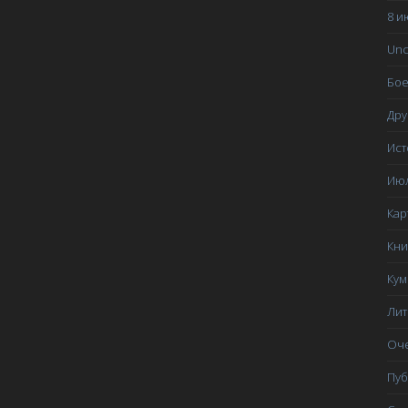
8 и
Март 2014
Unc
Февраль 2014
Бое
Январь 2014
Дру
Декабрь 2013
Ист
Ноябрь 2013
Июл
Октябрь 2013
Кар
Сентябрь 2013
Кни
Июнь 2013
Ку
Май 2013
Лит
Апрель 2013
Оче
Categories
Пуб