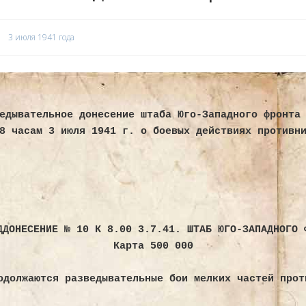
3 июля 1941 года
История возведения ЛеУРа, его форти
едывательное донесение штаба Юго-Западного фронта
8 часам 3 июля 1941 г. о боевых действиях противн
Боевые действия в июле 
ДДОНЕСЕНИЕ № 10 К 8.00 3.7.41. ШТАБ ЮГО-ЗАПАДНОГО 
Карта 500 000
одолжаются разведывательные бои мелких частей прот